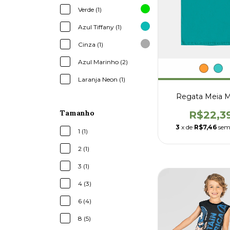
Verde (1)
Azul Tiffany (1)
Cinza (1)
Azul Marinho (2)
Laranja Neon (1)
Regata Meia M
Tamanho
R$22,3
3
x de
R$7,46
sem
1 (1)
2 (1)
3 (1)
4 (3)
6 (4)
8 (5)