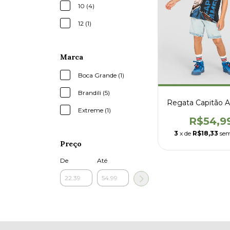
10 (4)
12 (1)
Marca
Boca Grande (1)
Brandili (5)
Regata Capitão 
Extreme (1)
R$54,9
3
x de
R$18,33
sem
Preço
De
Até