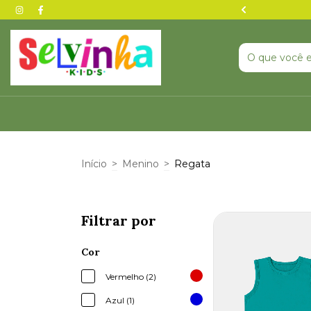
nta agora — pode acabar ⏰
Início
>
Menino
>
Regata
Filtrar por
Cor
Vermelho (2)
Azul (1)