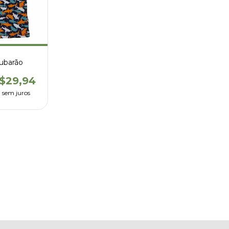
ubarão
$29,94
8
sem juros