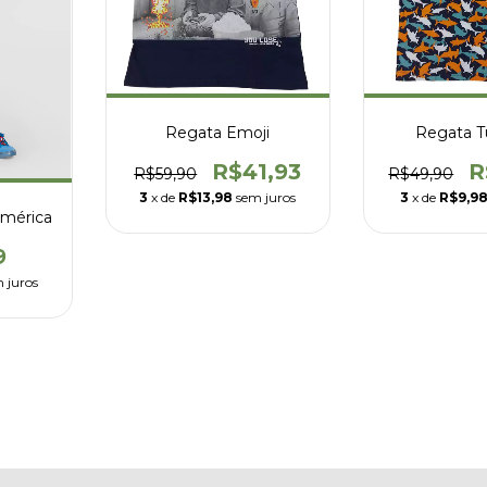
Regata Emoji
Regata T
R$41,93
R
R$59,90
R$49,90
3
x de
R$13,98
sem juros
3
x de
R$9,9
América
9
 juros