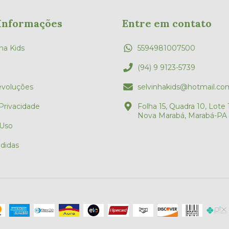
Informações
Entre em contato
ha Kids
5594981007500
(94) 9 9123-5739
evoluções
selvinhakids@hotmail.co
 Privacidade
Folha 15, Quadra 10, Lote 1
Nova Marabá, Marabá-PA
 Uso
didas