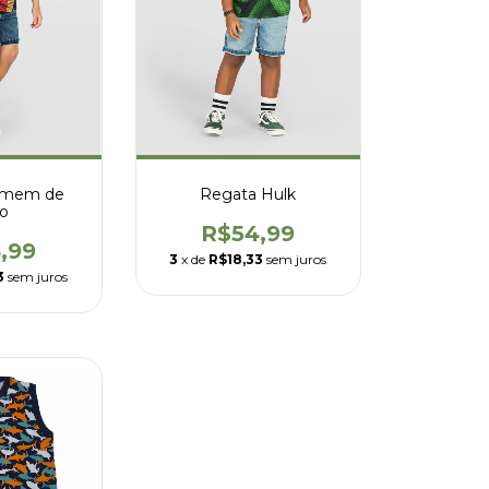
omem de
Regata Hulk
ro
R$54,99
,99
3
x de
R$18,33
sem juros
3
sem juros