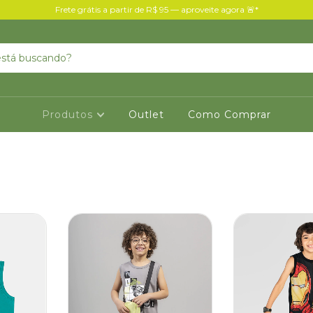
Frete grátis a partir de R$ 95 — aproveite agora 🚨*
Produtos
Outlet
Como Comprar