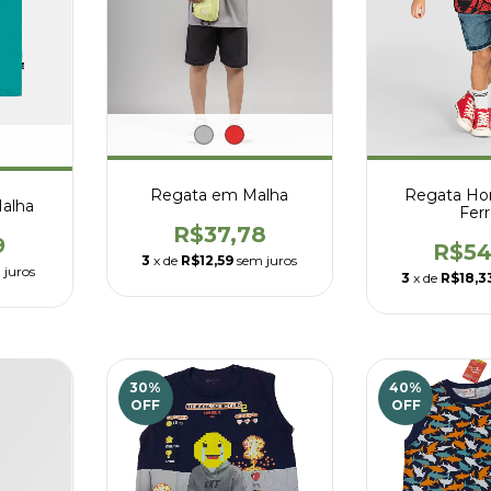
Regata em Malha
Regata H
alha
Fer
R$37,78
9
R$54
3
x de
R$12,59
sem juros
 juros
3
x de
R$18,3
30
%
40
%
OFF
OFF