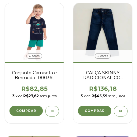
6 cores
2 cores
Conjunto Camiseta e
CALÇA SKINNY
Bermuda 1000361
TRADICIONAL COM
ELASTANO 6342
JEANS
R$82,85
R$136,18
3
x de
R$27,62
sem juros
3
x de
R$45,39
sem juros
COMPRAR
COMPRAR