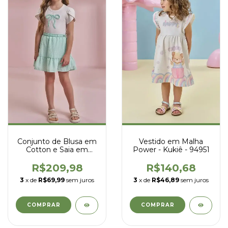
Conjunto de Blusa em
Vestido em Malha
Cotton e Saia em
Power - Kukiê - 94951
Tricoline Listrado -
Kukiê - 96431
R$209,98
R$140,68
3
x de
R$69,99
sem juros
3
x de
R$46,89
sem juros
COMPRAR
COMPRAR