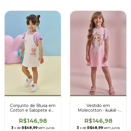
Conjunto de Blusa em
Vestido em
Cotton e Salopete em
Molecotton - kukiê -
Moletom Linho sem
96534
Pelúcia - Kukiê - 95246
R$146,98
R$146,98
3
x de
R$48,99
sem juros
3
x de
R$48,99
sem juros