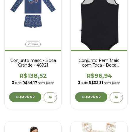
2 cores
Conjunto masc - Boca
Conjunto Fem Maio
Grande - 46921
com Toca - Boca
Grande - 43951
R$138,52
R$96,94
3
x de
R$46,17
sem juros
3
x de
R$32,31
sem juros
COMPRAR
COMPRAR