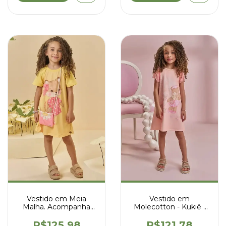
Vestido em Meia
Vestido em
Malha. Acompanha
Molecotton - Kukiê -
Bolsa - Kukiê - 94786
96519
R$125,98
R$121,78