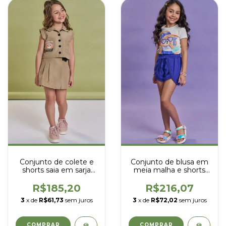
Conjunto de colete e
Conjunto de blusa em
shorts saia em sarja
meia malha e shorts
com elastano -kukiê -
em viscose - kukiê -
93889
93675
R$185,20
R$216,07
3
x de
R$61,73
sem juros
3
x de
R$72,02
sem juros
COMPRAR
COMPRAR