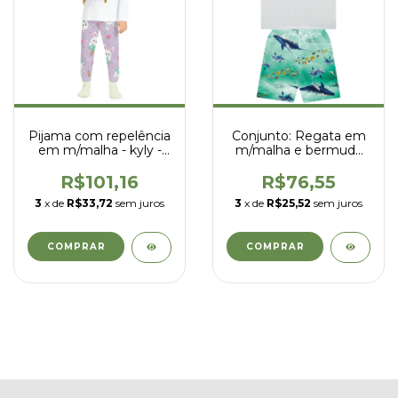
Pijama com repelência
Conjunto: Regata em
em m/malha - kyly -
m/malha e bermuda
1001965
em microfibra - Kyly -
1001885
R$101,16
R$76,55
3
x de
R$33,72
sem juros
3
x de
R$25,52
sem juros
COMPRAR
COMPRAR