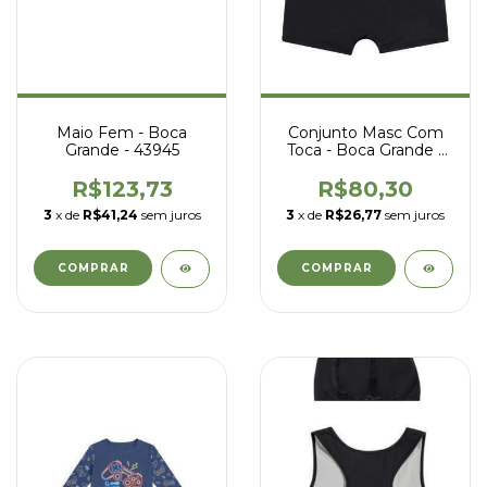
Maio Fem - Boca
Conjunto Masc Com
Grande - 43945
Toca - Boca Grande -
46932
R$123,73
R$80,30
3
x de
R$41,24
sem juros
3
x de
R$26,77
sem juros
COMPRAR
COMPRAR