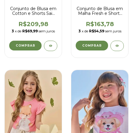
Conjunto de Blusa em
Conjunto de Blusa em
Cotton e Shorts Saia
Malha Fresh e Shorts
em Tricoline Listrado -
em Malha Waffle -
Kukiê - 97131
Kukiê - 94799
R$209,98
R$163,78
3
x de
R$69,99
sem juros
3
x de
R$54,59
sem juros
COMPRAR
COMPRAR