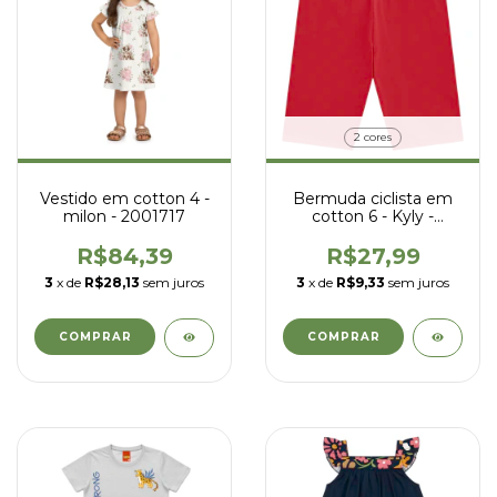
2 cores
Vestido em cotton 4 -
Bermuda ciclista em
milon - 2001717
cotton 6 - Kyly -
1002258
R$84,39
R$27,99
3
x de
R$28,13
sem juros
3
x de
R$9,33
sem juros
COMPRAR
COMPRAR