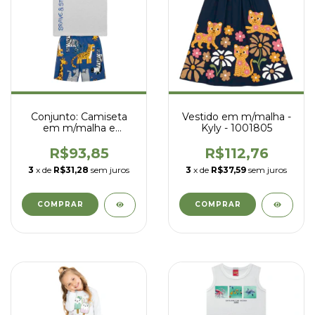
Conjunto: Camiseta
Vestido em m/malha -
em m/malha e
Kyly - 1001805
bermuda em
moletom s/ felpa - kyly
R$93,85
R$112,76
- 1002249
3
x de
R$31,28
sem juros
3
x de
R$37,59
sem juros
COMPRAR
COMPRAR