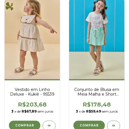
Vestido em Linho
Conjunto de Blusa em
Deluxe - Kukiê - 95539
Meia Malha e Short
Saia em Malha Waffle
- Kukiê - 96587
R$203,68
R$178,48
3
x de
R$67,89
sem juros
3
x de
R$59,49
sem juros
COMPRAR
COMPRAR