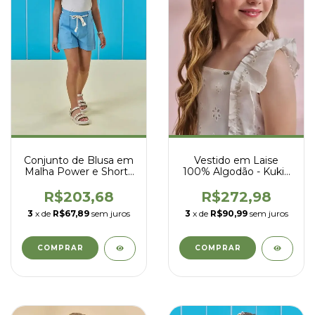
Conjunto de Blusa em
Vestido em Laise
Malha Power e Shorts
100% Algodão - Kukiê
em Linho Santorine -
- 93687
Kukiê - 95870
R$203,68
R$272,98
3
x de
R$67,89
sem juros
3
x de
R$90,99
sem juros
COMPRAR
COMPRAR