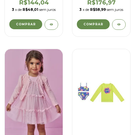
de algodão - kukiê -
kukiê - 92986
R$144,04
R$176,97
93672
3
x de
R$48,01
sem juros
3
x de
R$58,99
sem juros
COMPRAR
COMPRAR