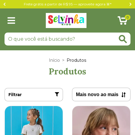
Frete grátis a partir de R$ 95 — aproveite agora 🚨*
0
Início
>
Produtos
Produtos
Filtrar