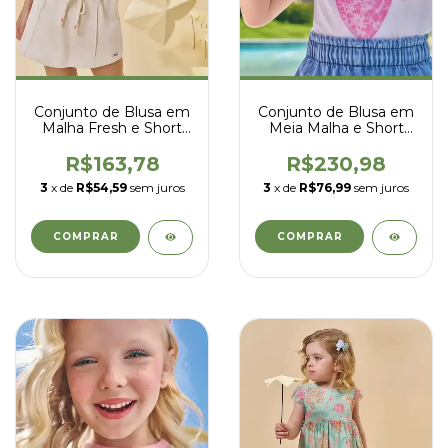
Conjunto de Blusa em
Conjunto de Blusa em
Malha Fresh e Short
Meia Malha e Short
Saia em Moletom sem
Saia em Jeans com
Pelúcia - Kukiê - 94783
Elastano - Kukiê -
R$163,78
R$230,98
97132
3
x de
R$54,59
sem juros
3
x de
R$76,99
sem juros
COMPRAR
COMPRAR