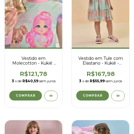
Vestido em
Vestido em Tule com
Molecotton - Kukiê -
Elastano - Kukiê -
95575
95543
R$121,78
R$167,98
3
x de
R$40,59
sem juros
3
x de
R$55,99
sem juros
COMPRAR
COMPRAR