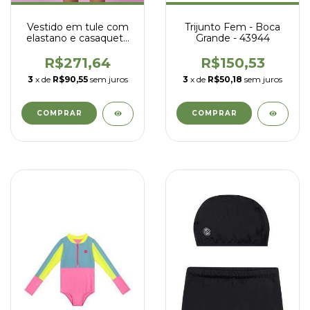
Vestido em tule com
Trijunto Fem - Boca
elastano e casaqueto
Grande - 43944
em cotton - kukiê -
92145
R$271,64
R$150,53
3
x de
R$90,55
sem juros
3
x de
R$50,18
sem juros
COMPRAR
COMPRAR