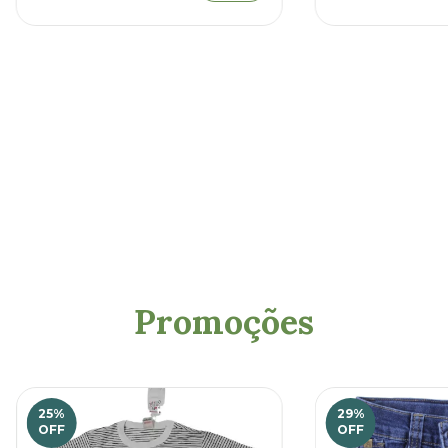
Promoções
25
%
29
%
OFF
OFF