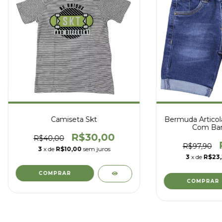
Camiseta Skt
Bermuda Articola
Com Barr
R$30,00
R$40,00
R$97,90
3
x de
R$10,00
sem juros
3
x de
R$23
COMPRAR
COMPRAR