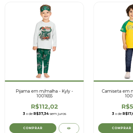
Pijama em m/malha - Kyly -
Camiseta em m/
1001655
100
R$112,02
R$5
3
x de
R$37,34
sem juros
3
x de
R$17,
COMPRAR
COMPRAR