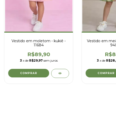
Vestido em moletom - kukiê -
Vestido em meia
11684
94
R$89,90
R$8
3
x de
R$29,97
sem juros
3
x de
R$28
COMPRAR
COMPRAR