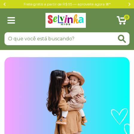
Frete grátis a partir de R$ 95 — aproveite agora 🚨*
0